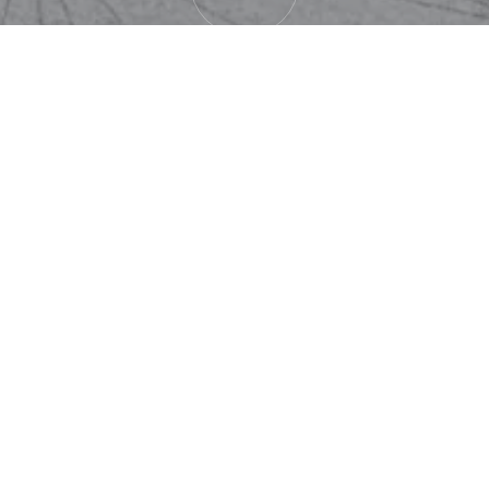
Neubau
Für die EDAL Invest AG entwickeln wir im
Zürcher Waidquartier ein Mehrfamilienhaus
mit 11 Eigentumswohnungen. Der Neubau
besticht durch seine klare
Architektursprache, hochwertige
Materialien und eine privilegierte Lage mit