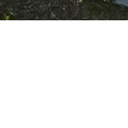
Neubau
In Eglisau durften wir für die JARS IMMO
AG das Projekt «Aqua» mit zwei
Mehrfamilienhäusern und insgesamt 16
Eigentumswohnungen realisieren. Die